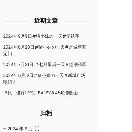
近期文章
2024年9月9日#猪小妹の一天#学认字
2024年8月20日#猪小妹の一天#之城墙安
定门
2024年7月31日 #七月最后一天#莲湖公园
2024年5月12日#猪小妹の一天#新城广场
喂鸽子
16代（也许17代）BAILEY#4½欧刨翻新
归档
2024 年 9 月
(1)