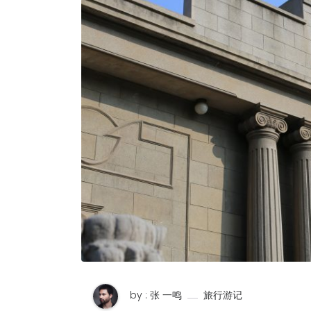
by : 张 一鸣
旅行游记