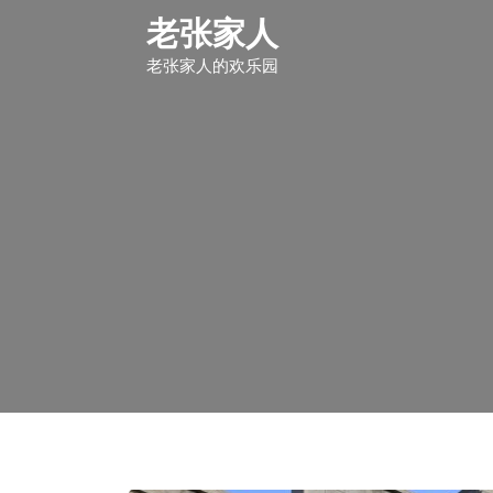
S
老张家人
k
i
老张家人的欢乐园
p
t
o
c
o
n
t
e
n
t