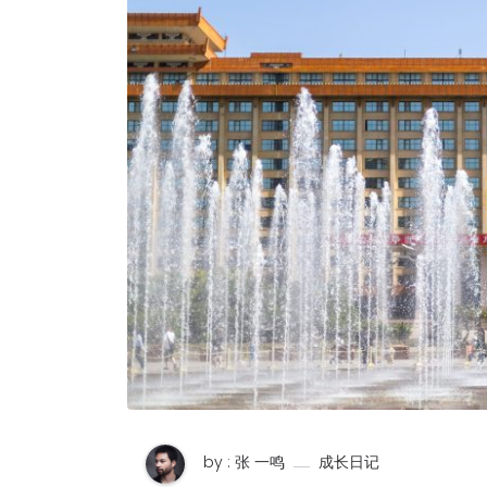
by : 张 一鸣
成长日记