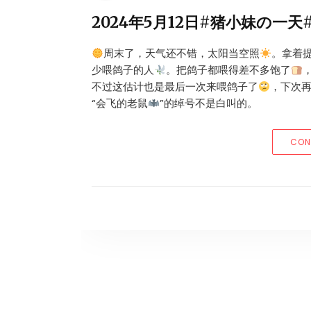
2024年5月12日#猪小妹の一
周末了，天气还不错，太阳当空照
。拿着
少喂鸽子的人
。把鸽子都喂得差不多饱了
不过这估计也是最后一次来喂鸽子了
，下次
“会飞的老鼠
”的绰号不是白叫的。
CON