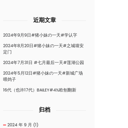
近期文章
2024年9月9日#猪小妹の一天#学认字
2024年8月20日#猪小妹の一天#之城墙安
定门
2024年7月31日 #七月最后一天#莲湖公园
2024年5月12日#猪小妹の一天#新城广场
喂鸽子
16代（也许17代）BAILEY#4½欧刨翻新
归档
2024 年 9 月
(1)