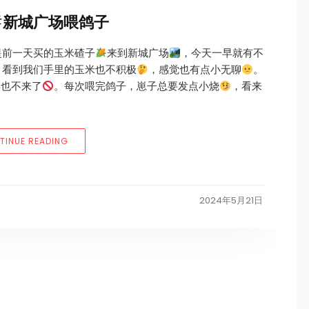
天#新城广场喂鸽子
提前一天买的玉米碴子
来到新城广场
，今天一早就有不
，看到我们手里的玉米也不积极
，感觉也有点小无聊
。
再也不来了
。每次喂完鸽子，崽子总要发点小烧
，看来
“2024年5月12日#猪小妹の一天#新城广场喂鸽子”
TINUE READING
2024年5月21日