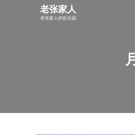
S
老张家人
k
i
老张家人的欢乐园
p
t
o
c
o
n
t
e
n
t