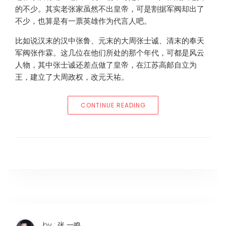
的不少。其实老张家虽然不出皇帝，可是割据军阀却出了
不少，也算是有一票英雄作为代言人吧。
比如说汉末的汉中张鲁、元末的大周张士诚、清末的奉天
军阀张作霖。这几位在他们所处的那个年代，可都是风云
人物，其中张士诚还差点做了皇帝，在江苏高邮自立为
王，建立了大周政权，改元天祐。
“号称全国第三大姓氏的张
CONTINUE READING
by : 张 一鸣