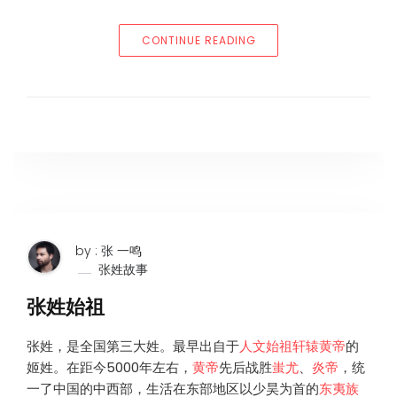
“张姓的起源和来历”
CONTINUE READING
by : 张 一鸣
张姓故事
张姓始祖
张姓，是全国第三大姓。最早出自于
人文始祖
轩辕黄帝
的
姬姓。在距今5000年左右，
黄帝
先后战胜
蚩尤
、
炎帝
，统
一了中国的中西部，生活在东部地区以少昊为首的
东夷族