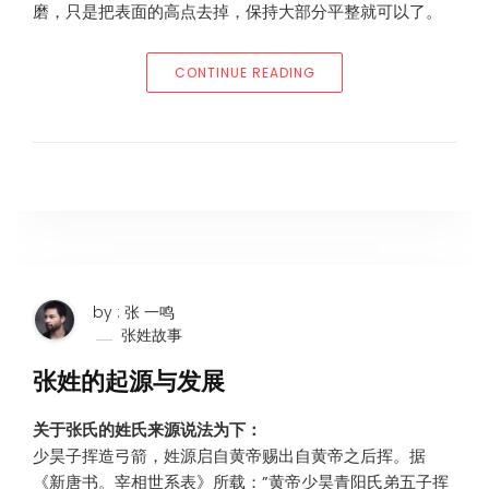
磨，只是把表面的高点去掉，保持大部分平整就可以了。
“16代（也许17代）BAILE
CONTINUE READING
by : 张 一鸣
张姓故事
张姓的起源与发展
关于张氏的姓氏来源说法为下：
少昊子挥造弓箭，姓源启自黄帝赐出自黄帝之后挥。据
《新唐书。宰相世系表》所载：”黄帝少昊青阳氏弟五子挥