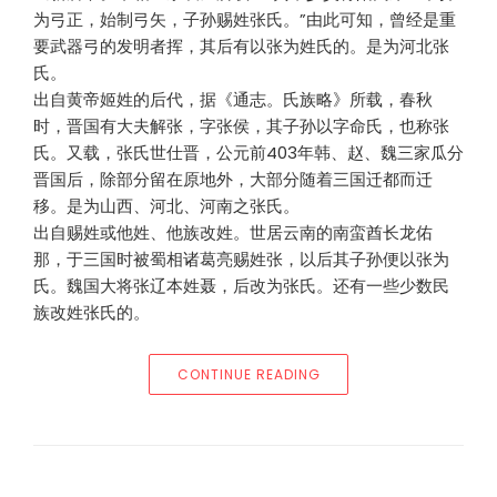
为弓正，始制弓矢，子孙赐姓张氏。”由此可知，曾经是重
要武器弓的发明者挥，其后有以张为姓氏的。是为河北张
氏。
出自黄帝姬姓的后代，据《通志。氏族略》所载，春秋
时，晋国有大夫解张，字张侯，其子孙以字命氏，也称张
氏。又载，张氏世仕晋，公元前403年韩、赵、魏三家瓜分
晋国后，除部分留在原地外，大部分随着三国迁都而迁
移。是为山西、河北、河南之张氏。
出自赐姓或他姓、他族改姓。世居云南的南蛮酋长龙佑
那，于三国时被蜀相诸葛亮赐姓张，以后其子孙便以张为
氏。魏国大将张辽本姓聂，后改为张氏。还有一些少数民
族改姓张氏的。
“张姓的起源与发展”
CONTINUE READING