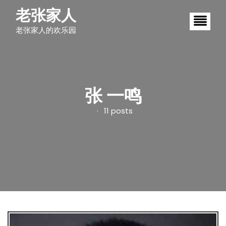
S
老张家人
k
i
老张家人的欢乐园
p
t
o
c
o
n
t
张 一鸣
e
n
11 posts
t