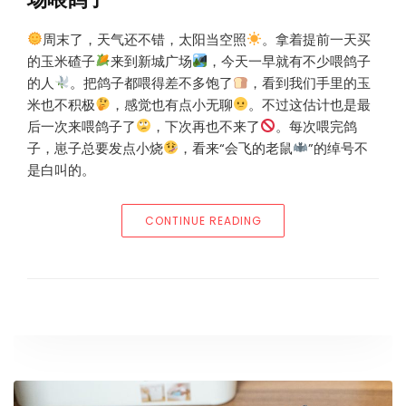
周末了，天气还不错，太阳当空照
。拿着提前一天买
的玉米碴子
来到新城广场
，今天一早就有不少喂鸽子
的人
。把鸽子都喂得差不多饱了
，看到我们手里的玉
米也不积极
，感觉也有点小无聊
。不过这估计也是最
后一次来喂鸽子了
，下次再也不来了
。每次喂完鸽
子，崽子总要发点小烧
，看来“会飞的老鼠
”的绰号不
是白叫的。
“2024年5月12日#猪小
CONTINUE READING