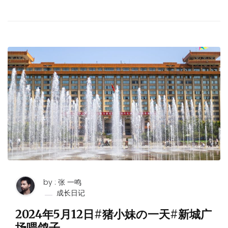
by : 张 一鸣
成长日记
2024年5月12日#猪小妹の一天#新城广
场喂鸽子