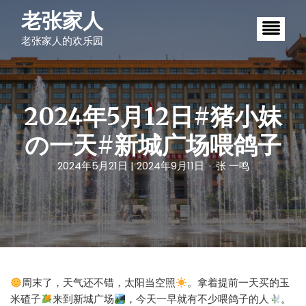
S
老张家人
k
i
老张家人的欢乐园
p
t
o
c
o
n
2024年5月12日#猪小妹
t
e
の一天#新城广场喂鸽子
n
t
2024年5月21日
| 2024年9月11日
张 一鸣
周末了，天气还不错，太阳当空照
。拿着提前一天买的玉
米碴子
来到新城广场
，今天一早就有不少喂鸽子的人
。