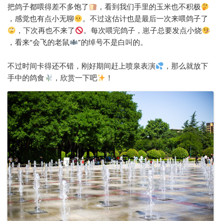
把鸽子都喂得差不多饱了
，看到我们手里的玉米也不积极
，感觉也有点小无聊
。不过这估计也是最后一次来喂鸽子了
，下次再也不来了
。每次喂完鸽子，崽子总要发点小烧
，看来“会飞的老鼠
”的绰号不是白叫的。
不过时间卡得还不错，刚好期间赶上喷泉表演
，那么就放下
手中的鸽食
，欣赏一下吧
！