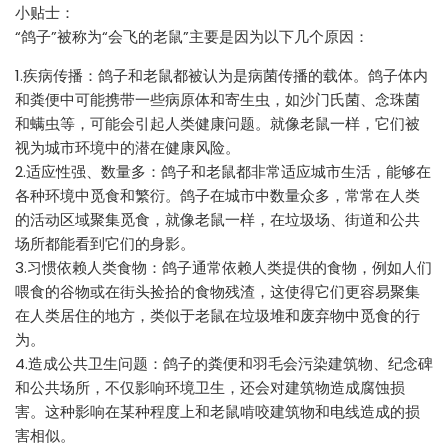
小贴士：
“鸽子”被称为“会飞的老鼠”主要是因为以下几个原因：
1.疾病传播：鸽子和老鼠都被认为是病菌传播的载体。鸽子体内
和粪便中可能携带一些病原体和寄生虫，如沙门氏菌、念珠菌
和螨虫等，可能会引起人类健康问题。就像老鼠一样，它们被
视为城市环境中的潜在健康风险。
2.适应性强、数量多：鸽子和老鼠都非常适应城市生活，能够在
各种环境中觅食和繁衍。鸽子在城市中数量众多，常常在人类
的活动区域聚集觅食，就像老鼠一样，在垃圾场、街道和公共
场所都能看到它们的身影。
3.习惯依赖人类食物：鸽子通常依赖人类提供的食物，例如人们
喂食的谷物或在街头捡拾的食物残渣，这使得它们更容易聚集
在人类居住的地方，类似于老鼠在垃圾堆和废弃物中觅食的行
为。
4.造成公共卫生问题：鸽子的粪便和羽毛会污染建筑物、纪念碑
和公共场所，不仅影响环境卫生，还会对建筑物造成腐蚀损
害。这种影响在某种程度上和老鼠啃咬建筑物和电线造成的损
害相似。