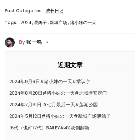
Post Categories:
成长日记
,
,
,
Tags:
2024
喂鸽子
新城广场
猪小妹の一天
By
张 一鸣
近期文章
2024年9月9日#猪小妹の一天#学认字
2024年8月20日#猪小妹の一天#之城墙安定门
2024年7月31日 #七月最后一天#莲湖公园
2024年5月12日#猪小妹の一天#新城广场喂鸽子
16代（也许17代）BAILEY#4½欧刨翻新