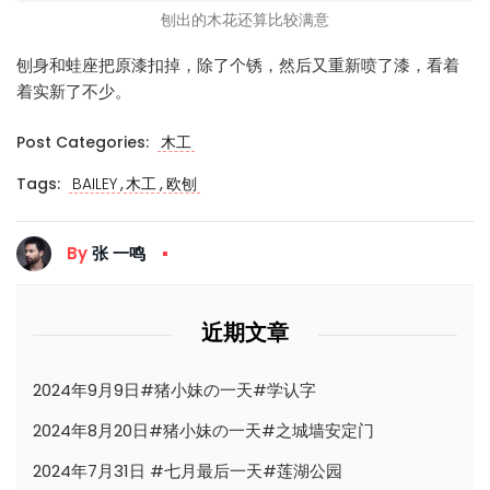
刨出的木花还算比较满意
刨身和蛙座把原漆扣掉，除了个锈，然后又重新喷了漆，看着
着实新了不少。
Post Categories:
木工
,
,
Tags:
BAILEY
木工
欧刨
By
张 一鸣
近期文章
2024年9月9日#猪小妹の一天#学认字
2024年8月20日#猪小妹の一天#之城墙安定门
2024年7月31日 #七月最后一天#莲湖公园