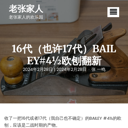
S
老张家人
k
i
老张家人的欢乐园
p
t
o
c
o
n
16代（也许17代）BAIL
t
e
EY#4½欧刨翻新
n
t
2024年2月28日
| 2024年2月28日
张 一鸣
收了一把16代或者17代（我自己也不确定）的BAILEY #4½的欧
刨，应该是二战时期的产物。