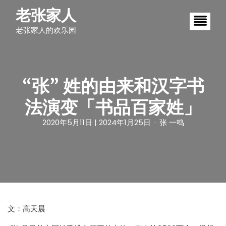
S
老张家人
k
i
老张家人的欢乐园
p
t
o
c
o
n
“张” 姓的由来和汉字书
t
e
法演变「书品百家姓」
n
t
2020年5月11日
| 2024年1月25日
张 一鸣
文：高天晨