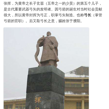
张挥，为黄帝之长子玄嚣（五帝之一的少昊）的第五个儿子，
是古代重要武器弓矢的发明者。因弓箭的诞生对当时社会贡献
很大，所以黄帝封挥为弓正，职掌弓矢制造。也称
弓长
（掌管
弓箭的官职）。后又取弓长之意，赐姓张于濮阳。