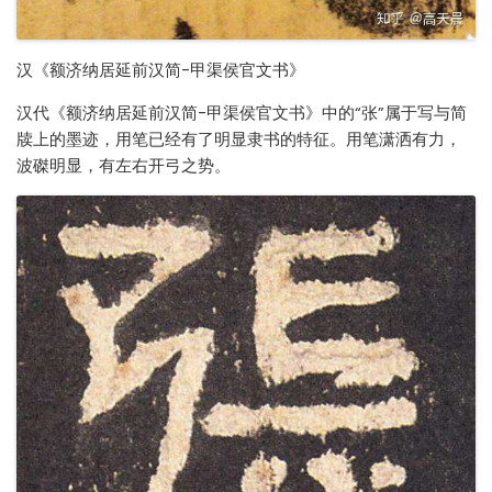
汉《额济纳居延前汉简-甲渠侯官文书》
汉代《额济纳居延前汉简-甲渠侯官文书》中的“张”属于写与简
牍上的墨迹，用笔已经有了明显隶书的特征。用笔潇洒有力，
波磔明显，有左右开弓之势。