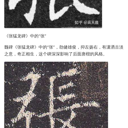
《张猛龙碑》中的“张”
魏碑《张猛龙碑》中的“张”，劲健雄俊，抑左扬右，有潇洒古淡
之意，奇正相生，这个碑深深影响了后面唐楷的风格。