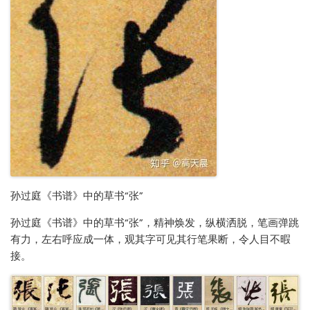
孙过庭《书谱》中的草书“张”
孙过庭《书谱》中的草书“张”，精神焕发，纵横洒脱，笔画弹跳
有力，左右呼应成一体，观其字可见其行笔果断，令人目不暇
接。