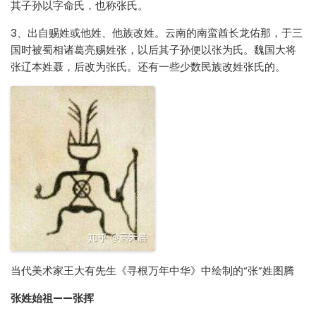
其子孙以字命氏，也称张氏。
3、出自赐姓或他姓、他族改姓。云南的南蛮酋长龙佑那，于三
国时被蜀相诸葛亮赐姓张，以后其子孙便以张为氏。魏国大将
张辽本姓聂，后改为张氏。还有一些少数民族改姓张氏的。
当代美术家王大有先生《寻根万年中华》中绘制的“张”姓图腾
张姓始祖——张挥