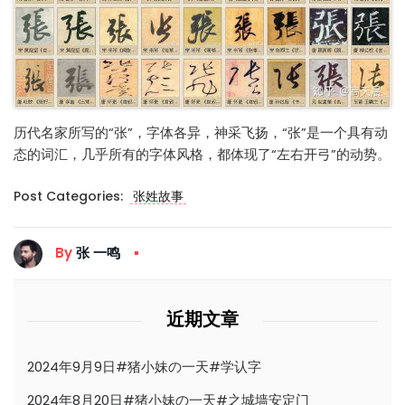
历代名家所写的“张”，字体各异，神采飞扬，“张”是一个具有动
态的词汇，几乎所有的字体风格，都体现了“左右开弓”的动势。
Post Categories:
张姓故事
By
张 一鸣
近期文章
2024年9月9日#猪小妹の一天#学认字
2024年8月20日#猪小妹の一天#之城墙安定门