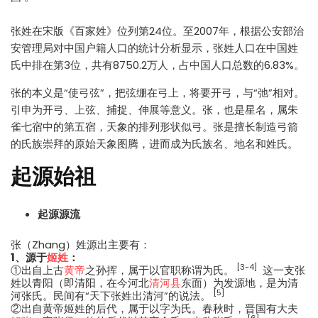
张姓在宋版《百家姓》位列第24位。至2007年，根据公安部治
安管理局对中国户籍人口的统计分析显示，张姓人口在中国姓
氏中排在第3位，共有8750.2万人，占中国人口总数的6.83%。
张的本义是“使弓弦”，把弦绷在弓上，将要开弓，与“弛”相对。
引申为开弓、上弦、捕捉、伸展等意义。张，也是星名，属朱
雀七宿中的第五宿，天象的排列形状似弓。张是擅长制造弓箭
的氏族崇拜的原始天象图腾，进而成为氏族名、地名和姓氏。
起源始祖
起源源流
张（Zhang）姓源出主要有：
1、源于
姬姓
：
[3-4]
①出自上古
黄帝
之孙挥，属于以官职称谓为氏。
这一支张
姓以青阳（即清阳，在今河北
清河县
东面）为发源地，是为清
[5]
河张氏。民间有“天下张姓出清河”的说法。
②出自黄帝姬姓的后代，属于以字为氏。春秋时，晋国有大夫