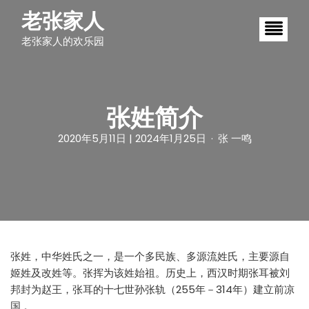
S
老张家人
k
i
老张家人的欢乐园
p
t
o
c
o
n
张姓简介
t
e
2020年5月11日
| 2024年1月25日
张 一鸣
n
t
张姓，中华姓氏之一，是一个多民族、多源流姓氏，主要源自
姬姓及改姓等。张挥为该姓始祖。历史上，西汉时期张耳被刘
邦封为赵王，张耳的十七世孙张轨（255年－314年）建立前凉
国 。