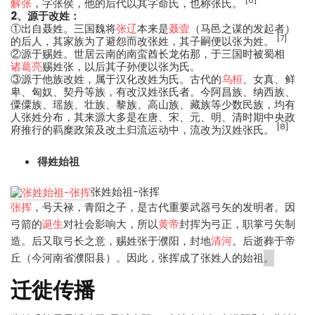
[6]
解张
，字张侯，他的后代以其字命氏，也称张氏。
2、源于改姓：
①出自聂姓。三国魏将
张辽
本来是
聂壹
（马邑之谋的发起者）
[7]
的后人，其家族为了避怨而改张姓，其子嗣便以张为姓。
②源于赐姓。世居云南的南蛮酋长龙佑那，于三国时被蜀相
诸葛亮
赐姓张，以后其子孙便以张为氏。
③源于他族改姓，属于汉化改姓为氏。古代的
乌桓
、女真、鲜
卑、匈奴、契丹等族，有改汉姓张氏者。今阿昌族、纳西族、
僳僳族、瑶族、壮族、黎族、高山族、藏族等少数民族，均有
人张姓分布，其来源大多是在唐、宋、元、明、清时期中央政
[8]
府推行的羁糜政策及改土归流运动中，流改为汉姓张氏。
得姓始祖
张姓始祖-张挥
张挥
，号天禄，青阳之子，是古代重要武器弓矢的发明者。因
弓箭的
诞生
对社会影响大，所以
黄帝
封挥为弓正，职掌弓矢制
造。后又取弓长之意，赐姓张于濮阳，封地
清河
。后逝葬于帝
丘（今河南省濮阳县）。因此，张挥成了张姓人的始祖
。
迁徙传播