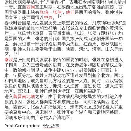
张姓氏族最早活动于“尹城青阳”，古地在今河南濮阳和河北清河
一带。直至
西周
宣王时期，在陕西地区出现了张姓的踪迹，西
周青铜器皿上铭有
张伯
、
张仲
，
他们
是西周的贵族。张仲辅佐
[2]
周宣王，使西周得以
中兴
。
春秋时晋国是张姓发展历史上最重要的地区。河东“解邑张城”是
张姓重要的聚集地和发祥地（古张城在今山西临猗西的黄河东
岸）。张氏世代事晋，晋灭后事韩。张老、张侯（即解张）均
是晋国的大夫，张老的后代韩国贵族张良成为汉朝开国第一功
臣，解张也被一部分张姓后裔奉为先祖。在西周、春秋战国时
期，张姓人群主要活动于山西、陕西、河北、河南、山东等地
[2]
区。
秦汉
是张姓向四周发展和繁衍的重要的时期。张姓在秦初进入
了四川，多为三晋贵族的后裔，在反秦战争和随后的楚汉之争
中，政治倾向明显，战争中建功立业，封侯赐爵；再西进甘
肃、宁夏等地。张姓人群活动地区迅速发展到整个北方、西北
和四川地区，成为当时北方地区的第一大姓。同时，西汉留侯
张良的后裔从陕西出发，徙河北入江苏，渡过长江，进入江南
地区。西汉末，张姓已经到达浙江、江西和福建了。
进入
魏晋南北朝
之后，由于北方战乱和少数民族的大批进入中
原的原因，张姓人群向南方和东南迁移，同时继续向西北发
展。西晋末，张姓人群涉足东北，渤海湾地区成为张姓人群重
要的聚集中心。唐宋时期，张姓开始向湖广和云贵地区移民。
明朝永乐年间由广东始入台湾地区。
Post Categories:
张姓故事