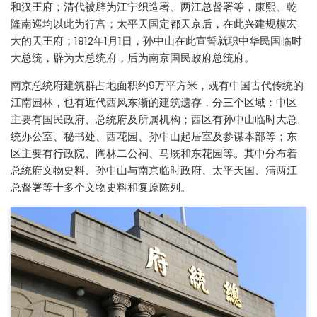
和汉王府；清代被辟为江宁织造署、两江总督署等，康熙、乾
隆南巡均以此为行宫；太平天国定都天京后，在此兴建规模宏
大的天王府；1912年1月1日，孙中山在此宣誓就职中华民国临时
大总统，辟为大总统府，后为南京国民政府总统府。
南京总统府建筑群占地面积约9万平方米，既有中国古代传统的
江南园林，也有近代西风东渐的建筑遗存，分三个区域：中区
主要有国民政府、总统府及所属机构；西区有孙中山临时大总
统办公室、秘书处、西花园、孙中山起居室及参谋本部等；东
区主要有行政院、陶林二公祠、马厩和东花园等。其中分布着
总统府文物史料、孙中山与南京临时政府、太平天国、清两江
总督署等十多个文物史料和复原陈列。