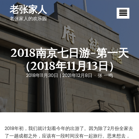
S
老张家人
k
i
老张家人的欢乐园
p
t
o
c
o
n
2018南京七日游-第一天
t
e
（2018年11月13日）
n
t
2018年11月30日
| 2021年12月8日
张 一鸣
2018年初，我们就计划着今年的出游了。因为除了2月份全家去
了一趟成都之外，应该有一段时间没有一起旅行。思来想去，