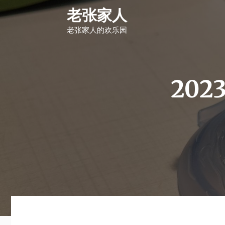
S
老张家人
k
i
老张家人的欢乐园
p
t
o
c
o
n
20
t
e
n
t