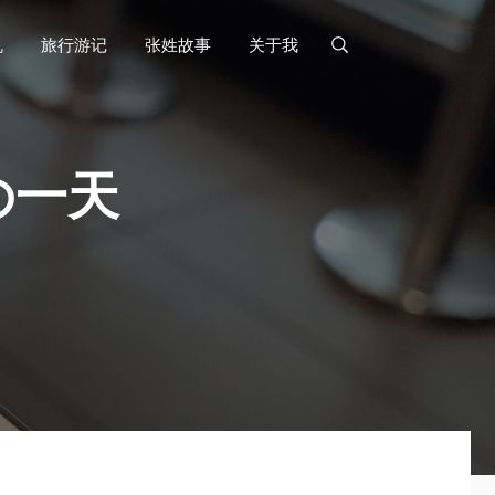
机
旅行游记
张姓故事
关于我
の一天